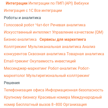
Интеграции
Интеграции по ПИП (API)
Вебхуки
Интеграция с 1С
Все интеграции
Роботы и аналитика
Голосовой робот
Чат-бот
Речевая аналитика
Искусственный интеллект
Управление качеством (QM)
Бизнес-аналитика
Сервисы для маркетинга
Коллтрекинг
Мультиканальная аналитика
Анализ
конкурентов
Сквозная аналитика
Товарная аналитика
Email-трекинг
Окупаемость инвестиций
Мессенджер‑маркетинг
Робот-аналитик
Робот-
маркетолог
Мультирегиональный коллтрекинг
Решения
Телефонизация офиса
Информационная безопасность
Крупному бизнесу
Красивые номера
Международный
номер
Бесплатный вызов 8−800
Организация