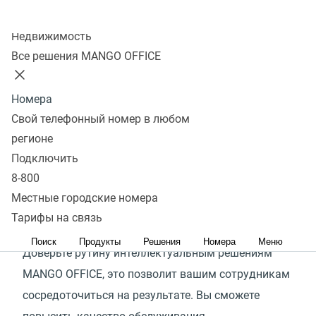
Колл-центр
97%
Недвижимость
Все решения MANGO OFFICE
рутинных задач в обслуживании клиентов можно
делегировать искусственному интеллекту
Номера
В коммуникации компании с клиентами очень
Свой телефонный номер в любом
много рутины: повторяющиеся диалоги, ручная
регионе
прослушка разговоров, большое количество
Подключить
исходящих звонков с одинаковым сообщением
8-800
и многое другое. Эти задачи отнимают время
Местные городские номера
ваших сотрудников — самого ценного ресурса
Тарифы на связь
в любом контактном центре.
Поиск
Продукты
Решения
Номера
Меню
Доверьте рутину интеллектуальным решениям
MANGO OFFICE, это позволит вашим сотрудникам
сосредоточиться на результате. Вы сможете