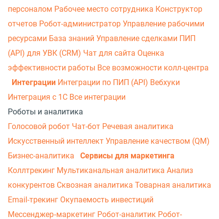
персоналом
Рабочее место сотрудника
Конструктор
отчетов
Робот-администратор
Управление рабочими
ресурсами
База знаний
Управление сделками
ПИП
(API) для УВК (CRM)
Чат для сайта
Оценка
эффективности работы
Все возможности колл-центра
Интеграции
Интеграции по ПИП (API)
Вебхуки
Интеграция с 1С
Все интеграции
Роботы и аналитика
Голосовой робот
Чат-бот
Речевая аналитика
Искусственный интеллект
Управление качеством (QM)
Бизнес-аналитика
Сервисы для маркетинга
Коллтрекинг
Мультиканальная аналитика
Анализ
конкурентов
Сквозная аналитика
Товарная аналитика
Email-трекинг
Окупаемость инвестиций
Мессенджер‑маркетинг
Робот-аналитик
Робот-