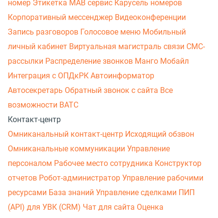
номер
Этикетка
МАВ сервис
Карусель номеров
Корпоративный мессенджер
Видеоконференции
Запись разговоров
Голосовое меню
Мобильный
личный кабинет
Виртуальная магистраль связи
СМС-
рассылки
Распределение звонков
Манго Мобайл
Интеграция с ОПДкРК
Автоинформатор
Автосекретарь
Обратный звонок с сайта
Все
возможности ВАТС
Контакт-центр
Омниканальный контакт-центр
Исходящий обзвон
Омниканальные коммуникации
Управление
персоналом
Рабочее место сотрудника
Конструктор
отчетов
Робот-администратор
Управление рабочими
ресурсами
База знаний
Управление сделками
ПИП
(API) для УВК (CRM)
Чат для сайта
Оценка