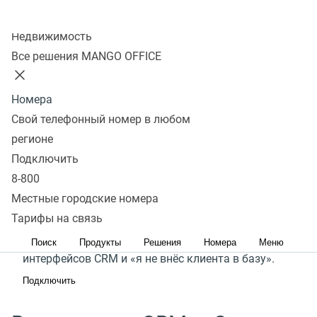
Любой бизнес стремится к эффективному
Колл-центр
управлению продажами и контактами
Недвижимость
с клиентами. Однако, внедрение, настройка
Все решения MANGO OFFICE
и обслуживание сложных CRM-систем могут
требовать значительных ресурсов. А ручной учет
Номера
информации крайне трудоемкая и не точная
Свой телефонный номер в любом
работа.
регионе
Подключить
Сделки MANGO OFFICE – простой способ навести
8-800
порядок в управлении продажами. Он добавляет
Местные городские номера
клиентов в базу, обзванивает их и ведёт воронку
Тарифы на связь
продаж. Больше никаких сложных
Поиск
Продукты
Решения
Номера
Меню
интерфейсов CRM и «я не внёс клиента в базу».
Подключить