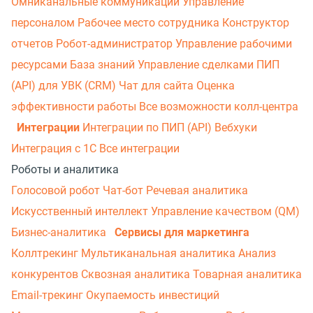
Омниканальные коммуникации
Управление
персоналом
Рабочее место сотрудника
Конструктор
отчетов
Робот-администратор
Управление рабочими
ресурсами
База знаний
Управление сделками
ПИП
(API) для УВК (CRM)
Чат для сайта
Оценка
эффективности работы
Все возможности колл-центра
Интеграции
Интеграции по ПИП (API)
Вебхуки
Интеграция с 1С
Все интеграции
Роботы и аналитика
Голосовой робот
Чат-бот
Речевая аналитика
Искусственный интеллект
Управление качеством (QM)
Бизнес-аналитика
Сервисы для маркетинга
Коллтрекинг
Мультиканальная аналитика
Анализ
конкурентов
Сквозная аналитика
Товарная аналитика
Email-трекинг
Окупаемость инвестиций