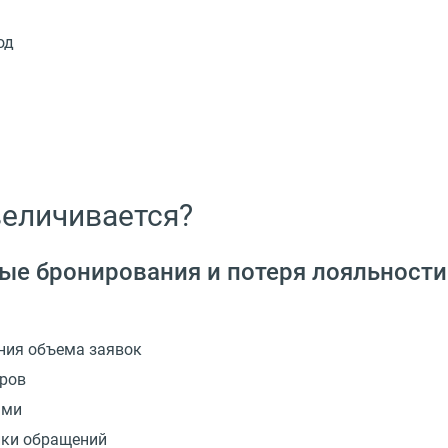
од
величивается?
е бронирования и потеря лояльности
ния объема заявок
еров
ами
ики обращений