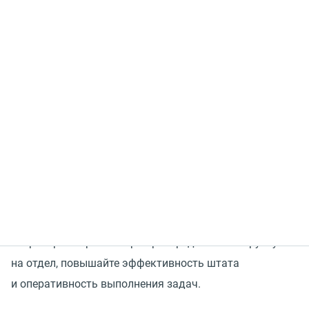
Ошибки при составлении расписания могут привести
к финансовым потерям. В часы пиковой нагрузки
бизнес упускает покупателей из-за нехватки
операторов, а в период спада клиентской активности
продолжает платить незадействованным
сотрудникам.
Подключайте
MANGO WorkForce Management
(
WFM)
—
сервис в составе Контакт-центра MANGO OFFICE для
автоматизированного планирования графика работы
операторов — равномерно распределяйте нагрузку
на отдел, повышайте эффективность штата
и оперативность выполнения задач.