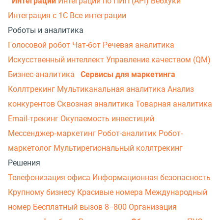
Интеграции
Интеграции по ПИП (API)
Вебхуки
Интеграция с 1С
Все интеграции
Роботы и аналитика
Голосовой робот
Чат-бот
Речевая аналитика
Искусственный интеллект
Управление качеством (QM)
Бизнес-аналитика
Сервисы для маркетинга
Коллтрекинг
Мультиканальная аналитика
Анализ
конкурентов
Сквозная аналитика
Товарная аналитика
Email-трекинг
Окупаемость инвестиций
Мессенджер‑маркетинг
Робот-аналитик
Робот-
маркетолог
Мультирегиональный коллтрекинг
Решения
Телефонизация офиса
Информационная безопасность
Крупному бизнесу
Красивые номера
Международный
номер
Бесплатный вызов 8−800
Организация