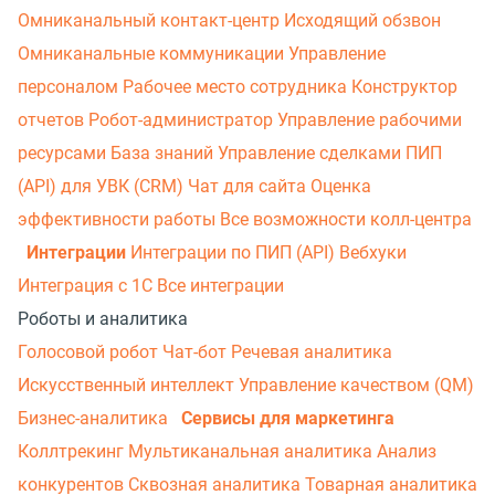
Омниканальный контакт-центр
Исходящий обзвон
Омниканальные коммуникации
Управление
персоналом
Рабочее место сотрудника
Конструктор
отчетов
Робот-администратор
Управление рабочими
ресурсами
База знаний
Управление сделками
ПИП
(API) для УВК (CRM)
Чат для сайта
Оценка
эффективности работы
Все возможности колл-центра
Интеграции
Интеграции по ПИП (API)
Вебхуки
Интеграция с 1С
Все интеграции
Роботы и аналитика
Голосовой робот
Чат-бот
Речевая аналитика
Искусственный интеллект
Управление качеством (QM)
Бизнес-аналитика
Сервисы для маркетинга
Коллтрекинг
Мультиканальная аналитика
Анализ
конкурентов
Сквозная аналитика
Товарная аналитика