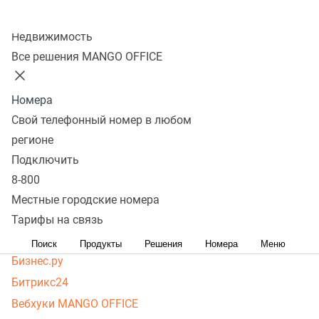
MANGO OFFICE
Колл-центр
Недвижимость
BPM Soft
Все решения MANGO OFFICE
Настройка интеграции Контакт Центр и Unisender
API Виртуальной АТС. Описание
Номера
Основной программный интерфейс управления
Свой телефонный номер в любом
функциями облачной телефонии MANGO OFFICE
регионе
API Сервер-клиент. Описание
Подключить
Дополнительное API, которое поможет вам
8-800
взаимодействовать с Виртуальной АТС MANGO
Местные городские номера
OFFICE, в случае, если невозможно
Тарифы на связь
применить основное API Виртуальной АТС
Поиск
Продукты
Решения
Номера
Меню
Бизнес.ру
Битрикс24
Вебхуки MANGO OFFICE