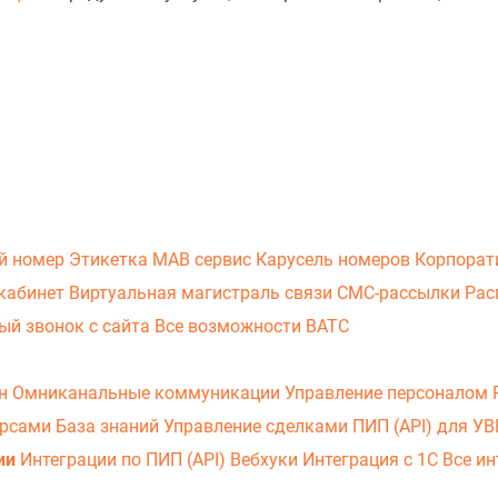
й номер
Этикетка
МАВ сервис
Карусель номеров
Корпорат
кабинет
Виртуальная магистраль связи
СМС-рассылки
Рас
ый звонок с сайта
Все возможности ВАТС
он
Омниканальные коммуникации
Управление персоналом
урсами
База знаний
Управление сделками
ПИП (API) для У
ии
Интеграции по ПИП (API)
Вебхуки
Интеграция с 1С
Все ин