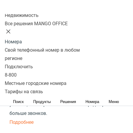
Колл-центр
для отдела продаж
Недвижимость
Все решения MANGO OFFICE
Интегрируйте коллтрекинг с CRM: рабочие доски
с данными звонков, автоматизация обработки
Номера
заявок и задач
Свой телефонный номер в любом
Подробнее
регионе
Подключить
Сквозная аналитика
8-800
для сети франчайзи
Местные городские номера
Тарифы на связь
Оценивайте маркетинг для партнёров и сети:
Поиск
Продукты
Решения
Номера
Меню
узнайте, какая реклама в каком городе приносит
больше звонков.
Подробнее