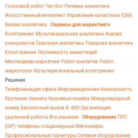
Голосовой робот
Чат-бот
Речевая аналитика
Искусственный интеллект
Управление качеством (QM)
Бизнес-аналитика
Сервисы для маркетинга
Коллтрекинг
Мультиканальная аналитика
Анализ
конкурентов
Сквозная аналитика
Товарная аналитика
Email-трекинг
Окупаемость инвестиций
Мессенджер‑маркетинг
Робот-аналитик
Робот-
маркетолог
Мультирегиональный коллтрекинг
Решения
Телефонизация офиса
Информационная безопасность
Крупному бизнесу
Красивые номера
Международный
номер
Бесплатный вызов 8−800
Организация
удаленной работы
Все решения
Оборудование
ПУС
(SIP) телефоны стационарные
Веб-камеры
Профессиональные гарнитуры
Сетевое оборудование