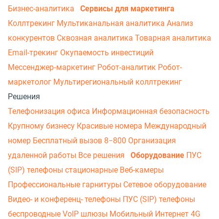
Бизнес-аналитика
Сервисы для маркетинга
Коллтрекинг
Мультиканальная аналитика
Анализ
конкурентов
Сквозная аналитика
Товарная аналитика
Email-трекинг
Окупаемость инвестиций
Мессенджер‑маркетинг
Робот-аналитик
Робот-
маркетолог
Мультирегиональный коллтрекинг
Решения
Телефонизация офиса
Информационная безопасность
Крупному бизнесу
Красивые номера
Международный
номер
Бесплатный вызов 8−800
Организация
удаленной работы
Все решения
Оборудование
ПУС
(SIP) телефоны стационарные
Веб-камеры
Профессиональные гарнитуры
Сетевое оборудование
Видео- и конференц- телефоны
ПУС (SIP) телефоны
беспроводные
VoIP шлюзы
Мобильный Интернет 4G