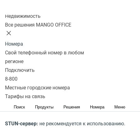
записи "
ivan@mangosip.ru
" мы пропишем "ivan".
Колл-центр
Недвижимость
Пароль:
вводим пароль от sip-учетной записи. Узнать
Все решения MANGO OFFICE
его можно в
Личном Кабинете MANGO OFFICE.
Номера
Сервер регистрации:
прописываем доменное имя
Свой телефонный номер в любом
после символа @. Для учётной записи
регионе
"
ivan@mangosip.ru
" мы пропишем "mangosip.ru".
Подключить
8-800
Порт регистрации:
60000 (UDP), 5060 (UDP)
Местные городские номера
Тарифы на связь
Время регистрации:
180
Поиск
Продукты
Решения
Номера
Меню
STUN-сервер:
не рекомендуется к использованию.