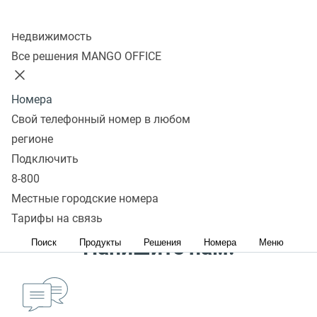
Скачать
Колл-центр
Недвижимость
Настройка интеграции
Все решения MANGO OFFICE
ВАТС и IDENT
Номера
Свой телефонный номер в любом
Обзор
регионе
Как настроить интеграцию
Подключить
Как отключить виджет интеграции
8-800
Местные городские номера
Остались вопросы?
Тарифы на связь
Напишите нам:
Поиск
Продукты
Решения
Номера
Меню