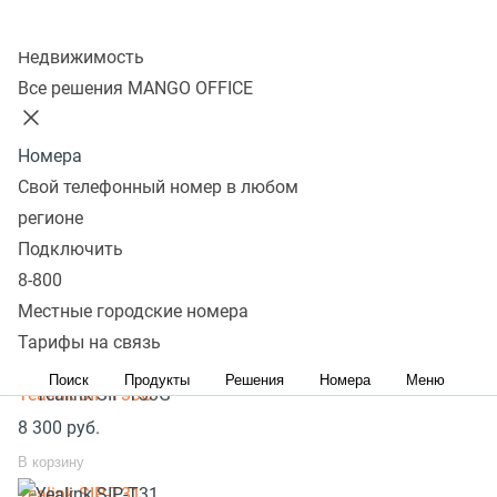
сотрудников из личного кабинета MANGO OFFICE
Колл-центр
в виджет MANGO OFFICE в Bitrix24 интеграция
Недвижимость
работать не будет.
Все решения MANGO OFFICE
Внимание! Все настройки интеграции в Bitrix24
Номера
необходимо производить
только
от лица
Свой телефонный номер в любом
администратора Вашего портала Bitrix24.
регионе
Общее
Подключить
Популярное оборудование
8-800
SIP телефоны стационарные
Местные городские номера
Тарифы на связь
SIP телефоны беспроводные
Поиск
Продукты
Решения
Номера
Меню
Yealink SIP-T33G
8 300
руб.
В корзину
Yealink SIP-T31