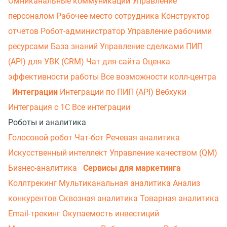
Омниканальные коммуникации
Управление
персоналом
Рабочее место сотрудника
Конструктор
отчетов
Робот-администратор
Управление рабочими
ресурсами
База знаний
Управление сделками
ПИП
(API) для УВК (CRM)
Чат для сайта
Оценка
эффективности работы
Все возможности колл-центра
Интеграции
Интеграции по ПИП (API)
Вебхуки
Интеграция с 1С
Все интеграции
Роботы и аналитика
Голосовой робот
Чат-бот
Речевая аналитика
Искусственный интеллект
Управление качеством (QM)
Бизнес-аналитика
Сервисы для маркетинга
Коллтрекинг
Мультиканальная аналитика
Анализ
конкурентов
Сквозная аналитика
Товарная аналитика
Email-трекинг
Окупаемость инвестиций