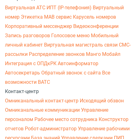
Виртуальная АТС
ИПТ (IP-телефония)
Виртуальный
номер
Этикетка
МАВ сервис
Карусель номеров
Корпоративный мессенджер
Видеоконференции
Запись разговоров
Голосовое меню
Мобильный
личный кабинет
Виртуальная магистраль связи
СМС-
рассылки
Распределение звонков
Манго Мобайл
Интеграция с ОПДкРК
Автоинформатор
Автосекретарь
Обратный звонок с сайта
Все
возможности ВАТС
Контакт-центр
Омниканальный контакт-центр
Исходящий обзвон
Омниканальные коммуникации
Управление
персоналом
Рабочее место сотрудника
Конструктор
отчетов
Робот-администратор
Управление рабочими
ресурсами
База знаний
Управление сделками
ПИП