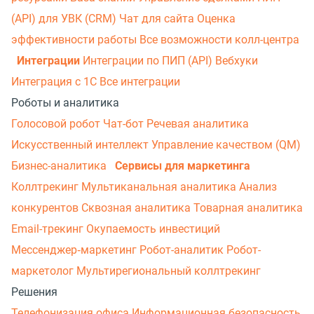
(API) для УВК (CRM)
Чат для сайта
Оценка
эффективности работы
Все возможности колл-центра
Интеграции
Интеграции по ПИП (API)
Вебхуки
Интеграция с 1С
Все интеграции
Роботы и аналитика
Голосовой робот
Чат-бот
Речевая аналитика
Искусственный интеллект
Управление качеством (QM)
Бизнес-аналитика
Сервисы для маркетинга
Коллтрекинг
Мультиканальная аналитика
Анализ
конкурентов
Сквозная аналитика
Товарная аналитика
Email-трекинг
Окупаемость инвестиций
Мессенджер‑маркетинг
Робот-аналитик
Робот-
маркетолог
Мультирегиональный коллтрекинг
Решения
Телефонизация офиса
Информационная безопасность