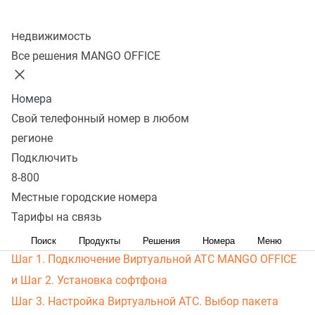
Скачать
Колл-центр
Недвижимость
Настройка интеграции
Все решения MANGO OFFICE
ВАТС и Битрикс24
Номера
Свой телефонный номер в любом
Внимание! Все настройки интеграции в Bitrix24
регионе
необходимо производить только от лица
Подключить
администратора Вашего портала Bitrix24.
8-800
Зачем указывать сотрудников в виджете?
Местные городские номера
Тарифы на связь
Начало работы с интеграцией
Основное
Поиск
Продукты
Решения
Номера
Меню
Шаг 1. Подключение Виртуальной АТС MANGO OFFICE
и Шаг 2. Установка софтфона
Шаг 3. Настройка Виртуальной АТС. Выбор пакета