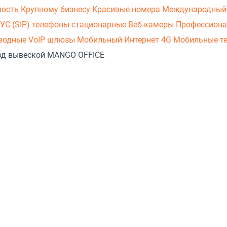
ность
Крупному бизнесу
Красивые номера
Международный
УС (SIP) телефоны стационарные
Веб-камеры
Профессиона
оводные
VoIP шлюзы
Мобильный Интернет 4G
Мобильные т
 под вывеской MANGO OFFICE