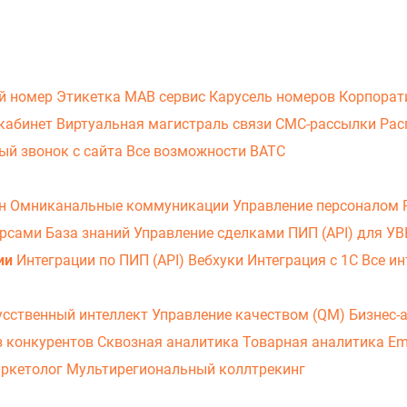
й номер
Этикетка
МАВ сервис
Карусель номеров
Корпорат
кабинет
Виртуальная магистраль связи
СМС-рассылки
Рас
ый звонок с сайта
Все возможности ВАТС
он
Омниканальные коммуникации
Управление персоналом
урсами
База знаний
Управление сделками
ПИП (API) для У
ии
Интеграции по ПИП (API)
Вебхуки
Интеграция с 1С
Все ин
усственный интеллект
Управление качеством (QM)
Бизнес-
з конкурентов
Сквозная аналитика
Товарная аналитика
Em
аркетолог
Мультирегиональный коллтрекинг