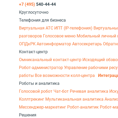
+7 (495)
540-44-44
Круглосуточно
Телефония для бизнеса
Виртуальная АТС
ИПТ (IP-телефония)
Виртуальны
разговоров
Голосовое меню
Мобильный личный 
ОПДкРК
Автоинформатор
Автосекретарь
Обратн
Контакт-центр
Омниканальный контакт-центр
Исходящий обзв
Робот-администратор
Управление рабочими рес
работы
Все возможности колл-центра
Интеграц
Роботы и аналитика
Голосовой робот
Чат-бот
Речевая аналитика
Иск
Коллтрекинг
Мультиканальная аналитика
Анали
Мессенджер‑маркетинг
Робот-аналитик
Робот-м
Решения