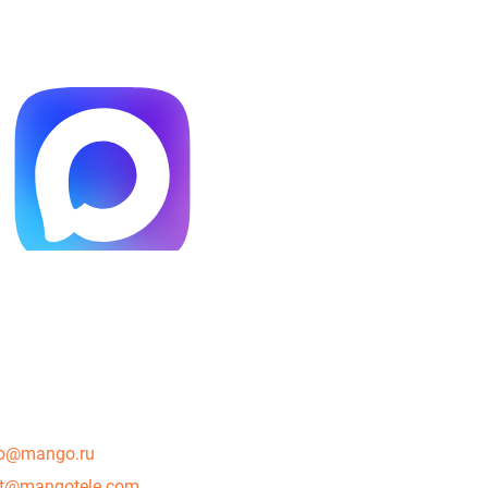
o@mango.ru
rt@mangotele.com