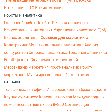
Интеграции
Интеграции по ПИП (API)
Вебхуки
Интеграция с 1С
Все интеграции
Роботы и аналитика
Голосовой робот
Чат-бот
Речевая аналитика
Искусственный интеллект
Управление качеством (QM)
Бизнес-аналитика
Сервисы для маркетинга
Коллтрекинг
Мультиканальная аналитика
Анализ
конкурентов
Сквозная аналитика
Товарная аналитика
Email-трекинг
Окупаемость инвестиций
Мессенджер‑маркетинг
Робот-аналитик
Робот-
маркетолог
Мультирегиональный коллтрекинг
Решения
Телефонизация офиса
Информационная безопасность
Крупному бизнесу
Красивые номера
Международный
номер
Бесплатный вызов 8−800
Организация