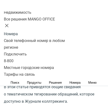
присваиваемых
Колл-центр
обращению
Недвижимость
Все решения MANGO OFFICE
Общее
Номера
Свой телефонный номер в любом
Тег — это слово или словосочетание, которое
регионе
Подключить
добавляется в данные об обращении, чтобы
8-800
охарактеризовать это обращение.
Местные городские номера
Тегирование обращений позволяет отражать
Тарифы на связь
«
предметную направленность» звонка или обращения.
Поиск
Продукты
Решения
Номера
Меню
В этой статье приводятся общие сведения
о тематическом тегировании обращений, которое
доступно в Журнале коллтрекинга.