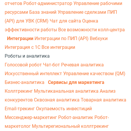
отчетов
Робот-администратор
Управление рабочими
ресурсами
База знаний
Управление сделками
ПИП
(API) для УВК (CRM)
Чат для сайта
Оценка
эффективности работы
Все возможности колл-центра
Интеграции
Интеграции по ПИП (API)
Вебхуки
Интеграция с 1С
Все интеграции
Роботы и аналитика
Голосовой робот
Чат-бот
Речевая аналитика
Искусственный интеллект
Управление качеством (QM)
Бизнес-аналитика
Сервисы для маркетинга
Коллтрекинг
Мультиканальная аналитика
Анализ
конкурентов
Сквозная аналитика
Товарная аналитика
Email-трекинг
Окупаемость инвестиций
Мессенджер‑маркетинг
Робот-аналитик
Робот-
маркетолог
Мультирегиональный коллтрекинг