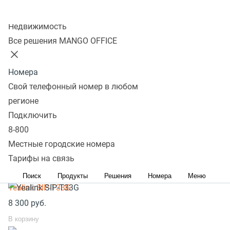
Колл-центр
Инструкции
Недвижимость
Все решения MANGO OFFICE
Основные инструкции
Дополнительные инструкции
(NEW)
Автонастройка телефона
Номера
Инструкция по первичной настройке
Свой телефонный номер в любом
Инструкция по обновлению ПО
регионе
Подключить
Популярное оборудование
8-800
Местные городские номера
SIP телефоны стационарные
Тарифы на связь
SIP телефоны беспроводные
Поиск
Продукты
Решения
Номера
Меню
Yealink SIP-T33G
8 300
руб.
В корзину