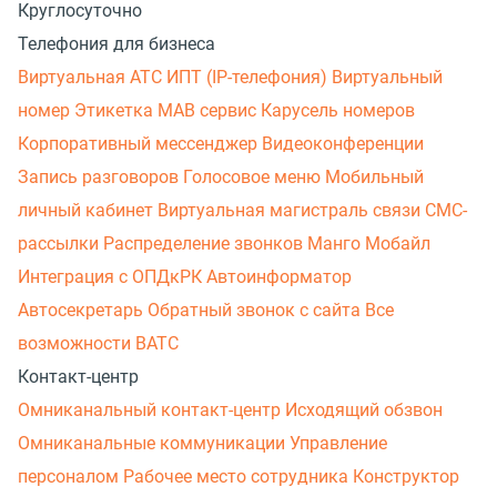
Круглосуточно
Телефония для бизнеса
Виртуальная АТС
ИПТ (IP-телефония)
Виртуальный
номер
Этикетка
МАВ сервис
Карусель номеров
Корпоративный мессенджер
Видеоконференции
Запись разговоров
Голосовое меню
Мобильный
личный кабинет
Виртуальная магистраль связи
СМС-
рассылки
Распределение звонков
Манго Мобайл
Интеграция с ОПДкРК
Автоинформатор
Автосекретарь
Обратный звонок с сайта
Все
возможности ВАТС
Контакт-центр
Омниканальный контакт-центр
Исходящий обзвон
Омниканальные коммуникации
Управление
персоналом
Рабочее место сотрудника
Конструктор