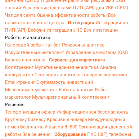
администратор
Управление рабочими ресурсами
База
знаний
Управление сделками
ПИП (API) для УВК (CRM)
Чат для сайта
Оценка эффективности работы
Все
возможности колл-центра
Интеграции
Интеграции по
ПИП (API)
Вебхуки
Интеграция с 1С
Все интеграции
Роботы и аналитика
Голосовой робот
Чат-бот
Речевая аналитика
Искусственный интеллект
Управление качеством (QM)
Бизнес-аналитика
Сервисы для маркетинга
Коллтрекинг
Мультиканальная аналитика
Анализ
конкурентов
Сквозная аналитика
Товарная аналитика
Email-трекинг
Окупаемость инвестиций
Мессенджер‑маркетинг
Робот-аналитик
Робот-
маркетолог
Мультирегиональный коллтрекинг
Решения
Телефонизация офиса
Информационная безопасность
Крупному бизнесу
Красивые номера
Международный
номер
Бесплатный вызов 8−800
Организация удаленной
работы
Все решения
Оборудование
ПУС (SIP) телефоны