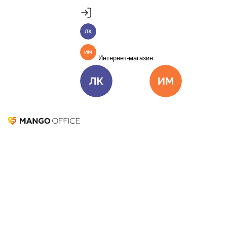
Продукты
Пакет инструментов со скидкой 40%
Личный кабинет
MANGO OFFICE
Подробнее
Единые бизнес-коммуникации
Интернет-магазин
Подключить
Виртуальная АТС
Цена
Как подключить
Личный кабинет
Интернет-ма
Омниканальный Контакт-центр
Цена
Как подключить
Контакт-центр MANGO OFFICE
Коллтрекинг и сервисы для маркетинга
Все продукты MANGO OFFICE
Совместная работа
Решения
Решения для разных
бизнес-задач
Подключить
Решения для разных бизнес-задач
Отдел продаж