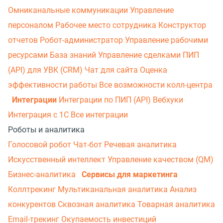
Омниканальные коммуникации
Управление
персоналом
Рабочее место сотрудника
Конструктор
отчетов
Робот-администратор
Управление рабочими
ресурсами
База знаний
Управление сделками
ПИП
(API) для УВК (CRM)
Чат для сайта
Оценка
эффективности работы
Все возможности колл-центра
Интеграции
Интеграции по ПИП (API)
Вебхуки
Интеграция с 1С
Все интеграции
Роботы и аналитика
Голосовой робот
Чат-бот
Речевая аналитика
Искусственный интеллект
Управление качеством (QM)
Бизнес-аналитика
Сервисы для маркетинга
Коллтрекинг
Мультиканальная аналитика
Анализ
конкурентов
Сквозная аналитика
Товарная аналитика
Email-трекинг
Окупаемость инвестиций