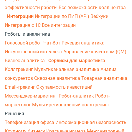
эффективности работы
Все возможности колл-центра
Интеграции
Интеграции по ПИП (API)
Вебхуки
Интеграция с 1С
Все интеграции
Роботы и аналитика
Голосовой робот
Чат-бот
Речевая аналитика
Искусственный интеллект
Управление качеством (QM)
Бизнес-аналитика
Сервисы для маркетинга
Коллтрекинг
Мультиканальная аналитика
Анализ
конкурентов
Сквозная аналитика
Товарная аналитика
Email-трекинг
Окупаемость инвестиций
Мессенджер‑маркетинг
Робот-аналитик
Робот-
маркетолог
Мультирегиональный коллтрекинг
Решения
Телефонизация офиса
Информационная безопасность
Крупному бизнесу
Красивые номера
Международный