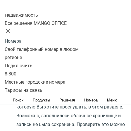
инструкции:
Колл-центр
Интеграция Виртуальной АТС MANGO OFFICE и
Недвижимость
amoCRM
.
Все решения MANGO OFFICE
Проверьте настройку
"Предоставлять
Номера
возможность генерации и использования
Свой телефонный номер в любом
ссылок"
в настройках API в Личном Кабинете
регионе
MANGO OFFICE (должна быть включена).
Подключить
8-800
Проверьте, включена ли запись разговоров в
Местные городские номера
Личном Кабинете MANGO OFFICE в
Тарифы на связь
разделе
"Запись разговоров"
, и есть ли запись,
Поиск
Продукты
Решения
Номера
Меню
которую Вы хотите прослушать, в этом разделе.
Возможно, заполнилось облачное хранилище и
запись не была сохранена. Проверить это можно