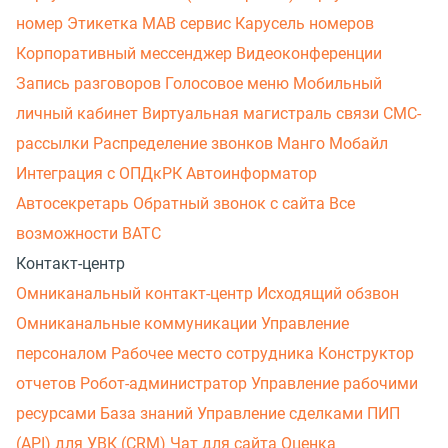
номер
Этикетка
МАВ сервис
Карусель номеров
Корпоративный мессенджер
Видеоконференции
Запись разговоров
Голосовое меню
Мобильный
личный кабинет
Виртуальная магистраль связи
СМС-
рассылки
Распределение звонков
Манго Мобайл
Интеграция с ОПДкРК
Автоинформатор
Автосекретарь
Обратный звонок с сайта
Все
возможности ВАТС
Контакт-центр
Омниканальный контакт-центр
Исходящий обзвон
Омниканальные коммуникации
Управление
персоналом
Рабочее место сотрудника
Конструктор
отчетов
Робот-администратор
Управление рабочими
ресурсами
База знаний
Управление сделками
ПИП
(API) для УВК (CRM)
Чат для сайта
Оценка