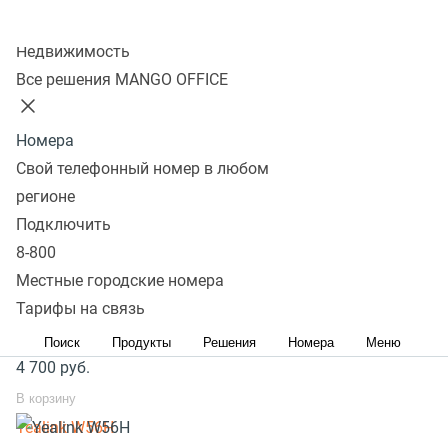
информацию отображать при переадресации звонков
Колл-центр
Популярное оборудование
Недвижимость
Все решения MANGO OFFICE
SIP телефоны стационарные
SIP телефоны беспроводные
Номера
Yealink SIP-T33G
Свой телефонный номер в любом
8 300
руб.
регионе
В корзину
Подключить
Yealink SIP-T31
8-800
4 700
руб.
Местные городские номера
Тарифы на связь
В корзину
Grandstream GXP1620
Поиск
Продукты
Решения
Номера
Меню
4 700
руб.
В корзину
Yealink W56H