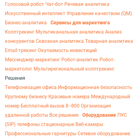
Голосовой робот
Чат-бот
Речевая аналитика
Искусственный интеллект
Управление качеством (QM)
Бизнес-аналитика
Сервисы для маркетинга
Коллтрекинг
Мультиканальная аналитика
Анализ
конкурентов
Сквозная аналитика
Товарная аналитика
Email-трекинг
Окупаемость инвестиций
Мессенджер‑маркетинг
Робот-аналитик
Робот-
маркетолог
Мультирегиональный коллтрекинг
Решения
Телефонизация офиса
Информационная безопасность
Крупному бизнесу
Красивые номера
Международный
номер
Бесплатный вызов 8−800
Организация
удаленной работы
Все решения
Оборудование
ПУС
(SIP) телефоны стационарные
Веб-камеры
Профессиональные гарнитуры
Сетевое оборудование