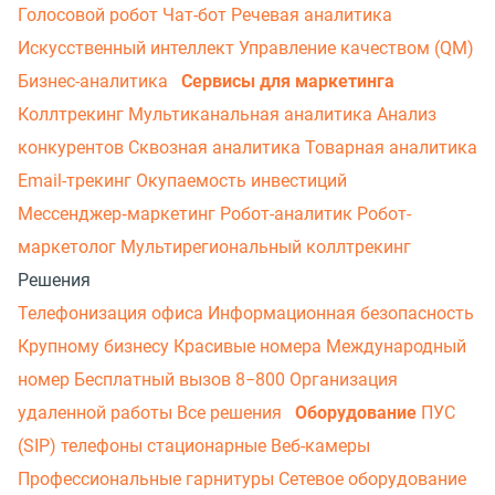
Голосовой робот
Чат-бот
Речевая аналитика
Искусственный интеллект
Управление качеством (QM)
Бизнес-аналитика
Сервисы для маркетинга
Коллтрекинг
Мультиканальная аналитика
Анализ
конкурентов
Сквозная аналитика
Товарная аналитика
Email-трекинг
Окупаемость инвестиций
Мессенджер‑маркетинг
Робот-аналитик
Робот-
маркетолог
Мультирегиональный коллтрекинг
Решения
Телефонизация офиса
Информационная безопасность
Крупному бизнесу
Красивые номера
Международный
номер
Бесплатный вызов 8−800
Организация
удаленной работы
Все решения
Оборудование
ПУС
(SIP) телефоны стационарные
Веб-камеры
Профессиональные гарнитуры
Сетевое оборудование