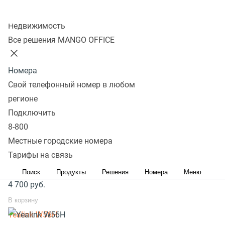
способствует уменьшению затрат на связь
Колл-центр
Популярное оборудование
Недвижимость
Все решения MANGO OFFICE
SIP телефоны стационарные
SIP телефоны беспроводные
Номера
Yealink SIP-T33G
Свой телефонный номер в любом
8 300
руб.
регионе
В корзину
Подключить
Yealink SIP-T31
8-800
4 700
руб.
Местные городские номера
Тарифы на связь
В корзину
Grandstream GXP1620
Поиск
Продукты
Решения
Номера
Меню
4 700
руб.
В корзину
Yealink W56H