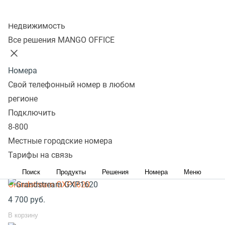
совершать бесплатные звонки в компанию через
Колл-центр
интернет
Недвижимость
Популярное оборудование
Все решения MANGO OFFICE
SIP телефоны стационарные
Номера
SIP телефоны беспроводные
Свой телефонный номер в любом
Yealink SIP-T33G
регионе
8 300
руб.
Подключить
В корзину
8-800
Yealink SIP-T31
Местные городские номера
4 700
руб.
Тарифы на связь
В корзину
Поиск
Продукты
Решения
Номера
Меню
Grandstream GXP1620
4 700
руб.
В корзину