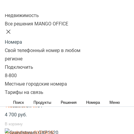
оператора» – удобный сервис, позволяющий
Колл-центр
Недвижимость
клиентам узнать примерное время ожидания на
Все решения MANGO OFFICE
линии.
Подробнее на сайте
Номера
Популярное оборудование
Свой телефонный номер в любом
SIP телефоны стационарные
регионе
SIP телефоны беспроводные
Подключить
8-800
Yealink SIP-T33G
Местные городские номера
8 300
руб.
Тарифы на связь
В корзину
Поиск
Продукты
Решения
Номера
Меню
Yealink SIP-T31
4 700
руб.
В корзину
Grandstream GXP1620