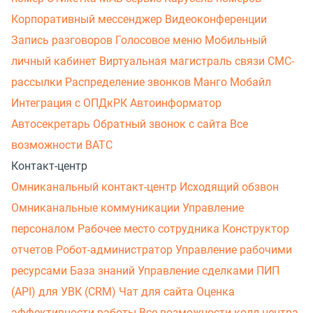
Корпоративный мессенджер
Видеоконференции
Запись разговоров
Голосовое меню
Мобильный
личный кабинет
Виртуальная магистраль связи
СМС-
рассылки
Распределение звонков
Манго Мобайл
Интеграция с ОПДкРК
Автоинформатор
Автосекретарь
Обратный звонок с сайта
Все
возможности ВАТС
Контакт-центр
Омниканальный контакт-центр
Исходящий обзвон
Омниканальные коммуникации
Управление
персоналом
Рабочее место сотрудника
Конструктор
отчетов
Робот-администратор
Управление рабочими
ресурсами
База знаний
Управление сделками
ПИП
(API) для УВК (CRM)
Чат для сайта
Оценка
эффективности работы
Все возможности колл-центра