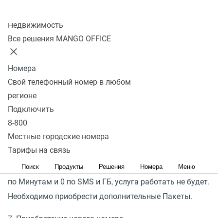
НОМЕРА
Колл-центр
Недвижимость
1. Список приобретенных номеров
Все решения MANGO OFFICE
2. Дата приобретения номера
Номера
3. Тариф номера
Свой телефонный номер в любом
4. Абонентская плата за тариф
регионе
Подключить
5. Статус номера
(
Активен/Не активен). Влияет
8-800
на работоспособность номера. Вы можете изменить
Местные городские номера
активность номера через кнопку
«
Действия»
(
8).
Тарифы на связь
6. Остатки по пакетам. Если остаток равен 1
Поиск
Продукты
Решения
Номера
Меню
по Минутам и 0 по SMS и ГБ, услуга работать не будет.
Необходимо приобрести дополнительные Пакеты.