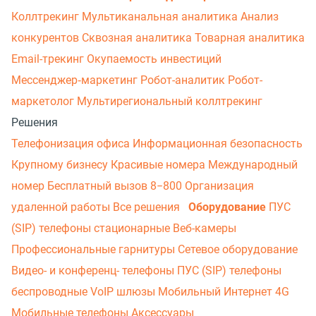
Коллтрекинг
Мультиканальная аналитика
Анализ
конкурентов
Сквозная аналитика
Товарная аналитика
Email-трекинг
Окупаемость инвестиций
Мессенджер‑маркетинг
Робот-аналитик
Робот-
маркетолог
Мультирегиональный коллтрекинг
Решения
Телефонизация офиса
Информационная безопасность
Крупному бизнесу
Красивые номера
Международный
номер
Бесплатный вызов 8−800
Организация
удаленной работы
Все решения
Оборудование
ПУС
(SIP) телефоны стационарные
Веб-камеры
Профессиональные гарнитуры
Сетевое оборудование
Видео- и конференц- телефоны
ПУС (SIP) телефоны
беспроводные
VoIP шлюзы
Мобильный Интернет 4G
Мобильные телефоны
Аксессуары