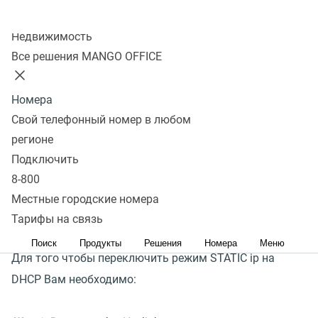
Колл-центр
Для того чтобы переключить режим STATIC ip на
Недвижимость
DHCP Вам необходимо:
Все решения MANGO OFFICE
Шаг 1
. Взять трубку Yealink.
Номера
Свой телефонный номер в любом
Шаг 2
. Меню --> Настройки --> Система --> Сеть
--
регионе
>
Вводим PIN (по умолчанию "0000") --> Телефон --> Тип
Подключить
8-800
IP-адреса:DHCP
--> Тип DNS: авто -->
"Сохр".
Местные городские номера
Настройка STATIC ip
Тарифы на связь
Поиск
Продукты
Решения
Номера
Меню
Для того чтобы переключить режим STATIC ip на
DHCP Вам необходимо: