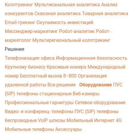
Коллтрекинг
Мультиканальная аналитика
Анализ
конкурентов
Сквозная аналитика
Товарная аналитика
Email-трекинг
Окупаемость инвестиций
Мессенджер‑маркетинг
Робот-аналитик
Робот-
маркетолог
Мультирегиональный коллтрекинг
Решения
Телефонизация офиса
Информационная безопасность
Крупному бизнесу
Красивые номера
Международный
номер
Бесплатный вызов 8−800
Организация
удаленной работы
Все решения
Оборудование
ПУС
(SIP) телефоны стационарные
Веб-камеры
Профессиональные гарнитуры
Сетевое оборудование
Видео- и конференц- телефоны
ПУС (SIP) телефоны
беспроводные
VoIP шлюзы
Мобильный Интернет 4G
Мобильные телефоны
Аксессуары