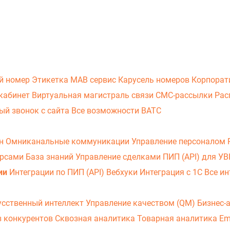
й номер
Этикетка
МАВ сервис
Карусель номеров
Корпорат
кабинет
Виртуальная магистраль связи
СМС-рассылки
Рас
ый звонок с сайта
Все возможности ВАТС
он
Омниканальные коммуникации
Управление персоналом
урсами
База знаний
Управление сделками
ПИП (API) для У
ии
Интеграции по ПИП (API)
Вебхуки
Интеграция с 1С
Все ин
усственный интеллект
Управление качеством (QM)
Бизнес-
з конкурентов
Сквозная аналитика
Товарная аналитика
Em