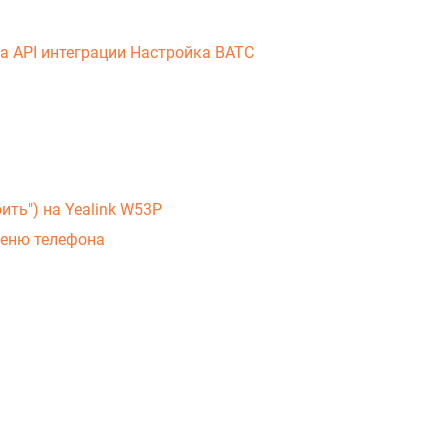
ка
API интеграции
Настройка ВАТС
ть") на Yealink W53P
меню телефона