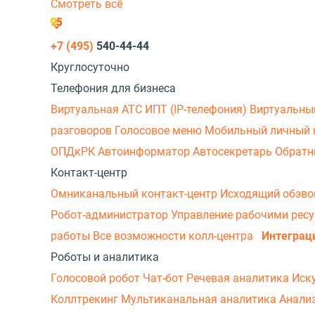
Смотреть всё
+7 (495)
540-44-44
Круглосуточно
Телефония для бизнеса
Виртуальная АТС
ИПТ (IP-телефония)
Виртуальны
разговоров
Голосовое меню
Мобильный личный 
ОПДкРК
Автоинформатор
Автосекретарь
Обратн
Контакт-центр
Омниканальный контакт-центр
Исходящий обзв
Робот-администратор
Управление рабочими рес
работы
Все возможности колл-центра
Интеграц
Роботы и аналитика
Голосовой робот
Чат-бот
Речевая аналитика
Иск
Коллтрекинг
Мультиканальная аналитика
Анали