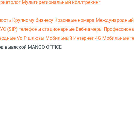
аркетолог
Мультирегиональный коллтрекинг
ность
Крупному бизнесу
Красивые номера
Международный
УС (SIP) телефоны стационарные
Веб-камеры
Профессиона
оводные
VoIP шлюзы
Мобильный Интернет 4G
Мобильные т
 под вывеской MANGO OFFICE