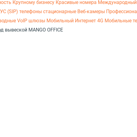
ность
Крупному бизнесу
Красивые номера
Международный
УС (SIP) телефоны стационарные
Веб-камеры
Профессиона
оводные
VoIP шлюзы
Мобильный Интернет 4G
Мобильные т
 под вывеской MANGO OFFICE