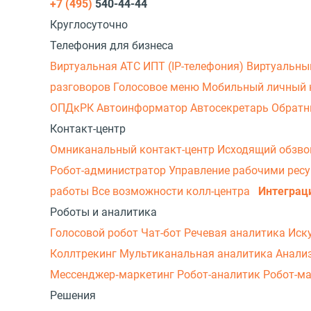
+7 (495)
540-44-44
Круглосуточно
Телефония для бизнеса
Виртуальная АТС
ИПТ (IP-телефония)
Виртуальны
разговоров
Голосовое меню
Мобильный личный 
ОПДкРК
Автоинформатор
Автосекретарь
Обратн
Контакт-центр
Омниканальный контакт-центр
Исходящий обзв
Робот-администратор
Управление рабочими рес
работы
Все возможности колл-центра
Интеграц
Роботы и аналитика
Голосовой робот
Чат-бот
Речевая аналитика
Иск
Коллтрекинг
Мультиканальная аналитика
Анали
Мессенджер‑маркетинг
Робот-аналитик
Робот-м
Решения