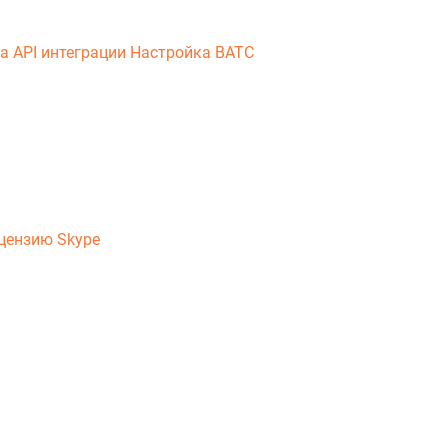
ка
API интеграции
Настройка ВАТС
ицензию Skype