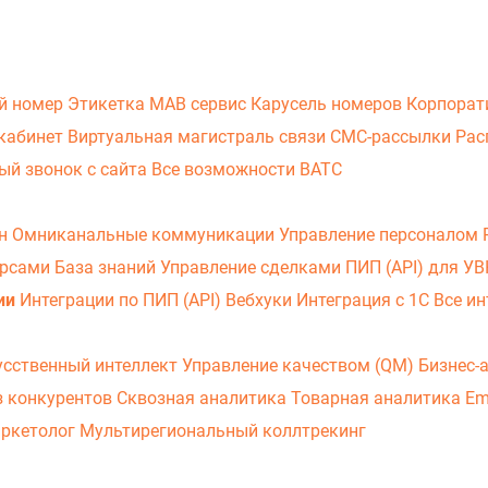
й номер
Этикетка
МАВ сервис
Карусель номеров
Корпорат
кабинет
Виртуальная магистраль связи
СМС-рассылки
Рас
ый звонок с сайта
Все возможности ВАТС
он
Омниканальные коммуникации
Управление персоналом
урсами
База знаний
Управление сделками
ПИП (API) для У
ии
Интеграции по ПИП (API)
Вебхуки
Интеграция с 1С
Все ин
усственный интеллект
Управление качеством (QM)
Бизнес-
з конкурентов
Сквозная аналитика
Товарная аналитика
Em
аркетолог
Мультирегиональный коллтрекинг