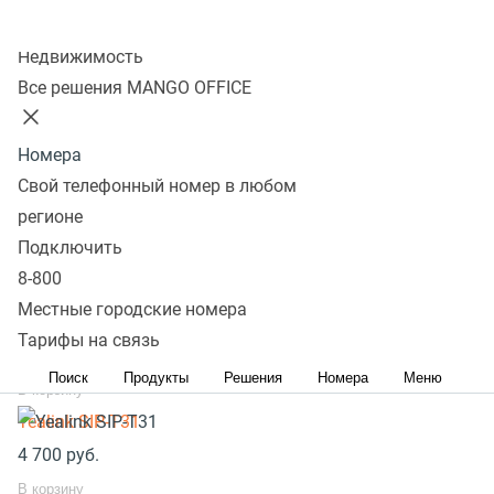
Настройка Panasonic KX-UT113
Колл-центр
Общая настройка Panasonic KX-UT113
Недвижимость
Все решения MANGO OFFICE
Обновление ПО Panasonic KX-UT113
Обновление времени регистрации на телефонах
Номера
Panasonic UT-xxx
Свой телефонный номер в любом
Популярное оборудование
регионе
SIP телефоны стационарные
Подключить
SIP телефоны беспроводные
8-800
Местные городские номера
Yealink SIP-T33G
Тарифы на связь
8 300
руб.
Поиск
Продукты
Решения
Номера
Меню
В корзину
Yealink SIP-T31
4 700
руб.
В корзину