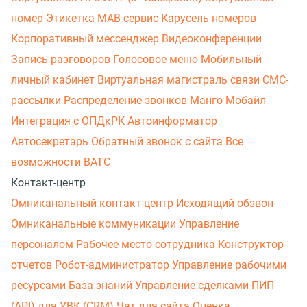
номер
Этикетка
МАВ сервис
Карусель номеров
Корпоративный мессенджер
Видеоконференции
Запись разговоров
Голосовое меню
Мобильный
личный кабинет
Виртуальная магистраль связи
СМС-
рассылки
Распределение звонков
Манго Мобайл
Интеграция с ОПДкРК
Автоинформатор
Автосекретарь
Обратный звонок с сайта
Все
возможности ВАТС
Контакт-центр
Омниканальный контакт-центр
Исходящий обзвон
Омниканальные коммуникации
Управление
персоналом
Рабочее место сотрудника
Конструктор
отчетов
Робот-администратор
Управление рабочими
ресурсами
База знаний
Управление сделками
ПИП
(API) для УВК (CRM)
Чат для сайта
Оценка