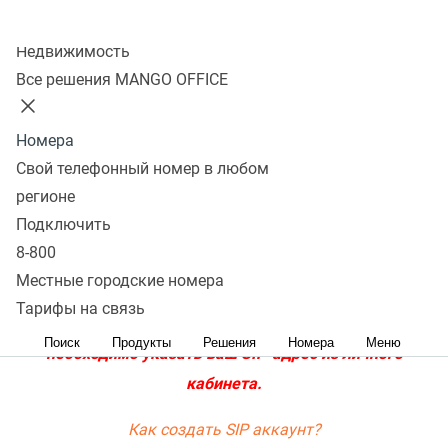
порт LAN телефонного аппарата Panasonic KX-UT113.
Колл-центр
Недвижимость
Вход на страницу настроек
Все решения MANGO OFFICE
Номера
(Раскрыть) Как узнать IP-адрес аппарата
Свой телефонный номер в любом
регионе
Настройка телефона
Подключить
8-800
Внимание! В качестве примера на всех скриншотах
Местные городские номера
указан SIP-адрес (имя пользователя и домен)
Тарифы на связь
вида
ivan@test.mangosip.ru
. Вместо него везде
Поиск
Продукты
Решения
Номера
Меню
необходимо указать ваш SIP-адрес из личного
кабинета.
Как создать SIP аккаунт?