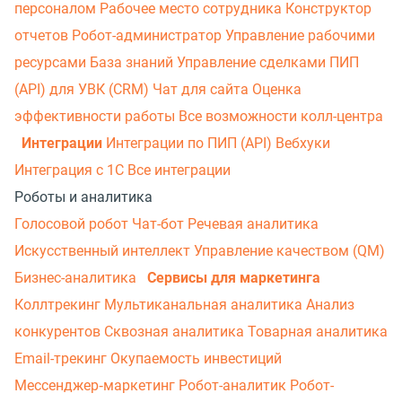
персоналом
Рабочее место сотрудника
Конструктор
отчетов
Робот-администратор
Управление рабочими
ресурсами
База знаний
Управление сделками
ПИП
(API) для УВК (CRM)
Чат для сайта
Оценка
эффективности работы
Все возможности колл-центра
Интеграции
Интеграции по ПИП (API)
Вебхуки
Интеграция с 1С
Все интеграции
Роботы и аналитика
Голосовой робот
Чат-бот
Речевая аналитика
Искусственный интеллект
Управление качеством (QM)
Бизнес-аналитика
Сервисы для маркетинга
Коллтрекинг
Мультиканальная аналитика
Анализ
конкурентов
Сквозная аналитика
Товарная аналитика
Email-трекинг
Окупаемость инвестиций
Мессенджер‑маркетинг
Робот-аналитик
Робот-