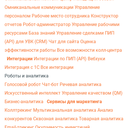
Омниканальные коммуникации
Управление
персоналом
Рабочее место сотрудника
Конструктор
отчетов
Робот-администратор
Управление рабочими
ресурсами
База знаний
Управление сделками
ПИП
(API) для УВК (CRM)
Чат для сайта
Оценка
эффективности работы
Все возможности колл-центра
Интеграции
Интеграции по ПИП (API)
Вебхуки
Интеграция с 1С
Все интеграции
Роботы и аналитика
Голосовой робот
Чат-бот
Речевая аналитика
Искусственный интеллект
Управление качеством (QM)
Бизнес-аналитика
Сервисы для маркетинга
Коллтрекинг
Мультиканальная аналитика
Анализ
конкурентов
Сквозная аналитика
Товарная аналитика
Email-трекинг
Окупаемость инвестиций