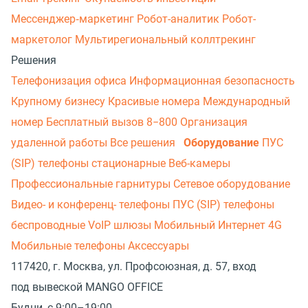
Мессенджер‑маркетинг
Робот-аналитик
Робот-
маркетолог
Мультирегиональный коллтрекинг
Решения
Телефонизация офиса
Информационная безопасность
Крупному бизнесу
Красивые номера
Международный
номер
Бесплатный вызов 8−800
Организация
удаленной работы
Все решения
Оборудование
ПУС
(SIP) телефоны стационарные
Веб-камеры
Профессиональные гарнитуры
Сетевое оборудование
Видео- и конференц- телефоны
ПУС (SIP) телефоны
беспроводные
VoIP шлюзы
Мобильный Интернет 4G
Мобильные телефоны
Аксессуары
117420, г. Москва, ул. Профсоюзная, д. 57, вход
под вывеской MANGO OFFICE
Будни, с 9:00–19:00