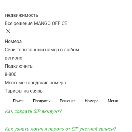
базового блока Gigaset AS690 IP.
Колл-центр
Недвижимость
Вход на страницу настроек
Все решения MANGO OFFICE
(Раскрыть) Как узнать IP-адрес аппарата
Номера
Свой телефонный номер в любом
Настройка телефона
регионе
Подключить
Внимание! В качестве примера на всех скриншотах
8-800
указан SIP-адрес (имя пользователя и домен) вида
Местные городские номера
ivan@test.mangosip.ru
. Вместо него везде необходимо
Тарифы на связь
указать ваш SIP-адрес из личного кабинета.
Поиск
Продукты
Решения
Номера
Меню
Как создать SIP аккаунт?
Как узнать логин и пароль от SIP-учетной записи?