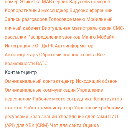
номер
Этикетка
МАВ сервис
Карусель номеров
Корпоративный мессенджер
Видеоконференции
Запись разговоров
Голосовое меню
Мобильный
личный кабинет
Виртуальная магистраль связи
СМС-
рассылки
Распределение звонков
Манго Мобайл
Интеграция с ОПДкРК
Автоинформатор
Автосекретарь
Обратный звонок с сайта
Все
возможности ВАТС
Контакт-центр
Омниканальный контакт-центр
Исходящий обзвон
Омниканальные коммуникации
Управление
персоналом
Рабочее место сотрудника
Конструктор
отчетов
Робот-администратор
Управление рабочими
ресурсами
База знаний
Управление сделками
ПИП
(API) для УВК (CRM)
Чат для сайта
Оценка