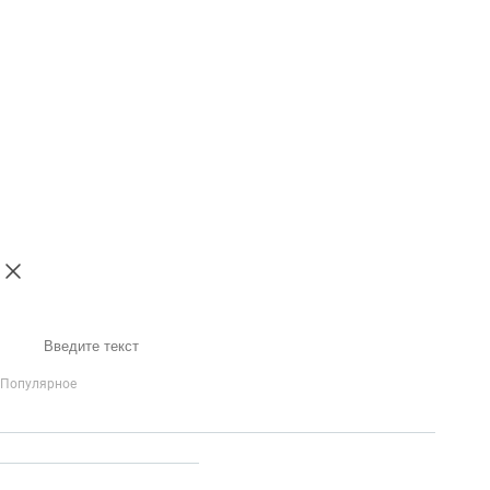
Поиск
Популярное
IP-Телефония
Голосовое приветствие и меню
Распределение
вызовов
Бизнес-аналитика