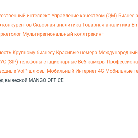
усственный интеллект
Управление качеством (QM)
Бизнес-
з конкурентов
Сквозная аналитика
Товарная аналитика
Em
аркетолог
Мультирегиональный коллтрекинг
ность
Крупному бизнесу
Красивые номера
Международный
УС (SIP) телефоны стационарные
Веб-камеры
Профессиона
оводные
VoIP шлюзы
Мобильный Интернет 4G
Мобильные т
 под вывеской MANGO OFFICE