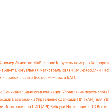
й номер
Этикетка
МАВ сервис
Карусель номеров
Корпорат
кабинет
Виртуальная магистраль связи
СМС-рассылки
Рас
ый звонок с сайта
Все возможности ВАТС
он
Омниканальные коммуникации
Управление персоналом
урсами
База знаний
Управление сделками
ПИП (API) для У
ии
Интеграции по ПИП (API)
Вебхуки
Интеграция с 1С
Все ин