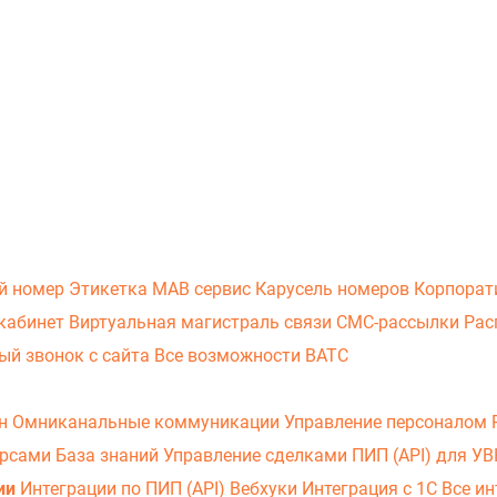
й номер
Этикетка
МАВ сервис
Карусель номеров
Корпорат
кабинет
Виртуальная магистраль связи
СМС-рассылки
Рас
ый звонок с сайта
Все возможности ВАТС
он
Омниканальные коммуникации
Управление персоналом
урсами
База знаний
Управление сделками
ПИП (API) для У
ии
Интеграции по ПИП (API)
Вебхуки
Интеграция с 1С
Все ин