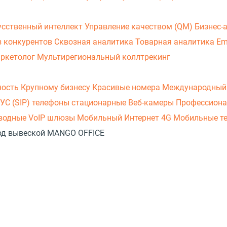
усственный интеллект
Управление качеством (QM)
Бизнес-
з конкурентов
Сквозная аналитика
Товарная аналитика
Em
аркетолог
Мультирегиональный коллтрекинг
ность
Крупному бизнесу
Красивые номера
Международный
УС (SIP) телефоны стационарные
Веб-камеры
Профессиона
оводные
VoIP шлюзы
Мобильный Интернет 4G
Мобильные т
 под вывеской MANGO OFFICE