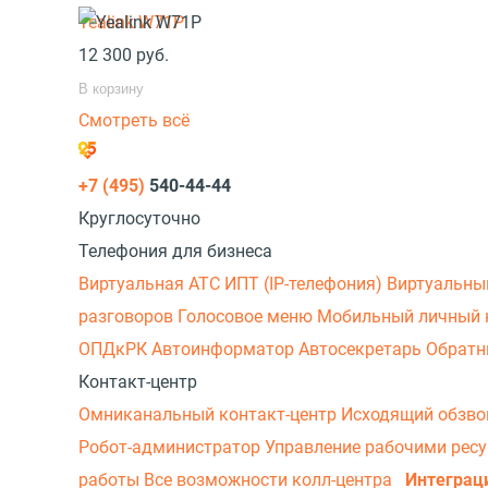
Yealink W71P
12 300
руб.
В корзину
Смотреть всё
+7 (495)
540-44-44
Круглосуточно
Телефония для бизнеса
Виртуальная АТС
ИПТ (IP-телефония)
Виртуальны
разговоров
Голосовое меню
Мобильный личный 
ОПДкРК
Автоинформатор
Автосекретарь
Обратн
Контакт-центр
Омниканальный контакт-центр
Исходящий обзв
Робот-администратор
Управление рабочими рес
работы
Все возможности колл-центра
Интеграц