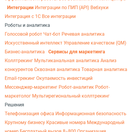
Интеграции
Интеграции по ПИП (API)
Вебхуки
Интеграция с 1С
Все интеграции
Роботы и аналитика
Голосовой робот
Чат-бот
Речевая аналитика
Искусственный интеллект
Управление качеством (QM)
Бизнес-аналитика
Сервисы для маркетинга
Коллтрекинг
Мультиканальная аналитика
Анализ
конкурентов
Сквозная аналитика
Товарная аналитика
Email-трекинг
Окупаемость инвестиций
Мессенджер‑маркетинг
Робот-аналитик
Робот-
маркетолог
Мультирегиональный коллтрекинг
Решения
Телефонизация офиса
Информационная безопасность
Крупному бизнесу
Красивые номера
Международный
номер
Бесплатный вызов 8−800
Организация