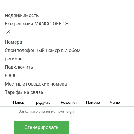
Колл-центр
Введите уникальный код вашей АТС
Недвижимость
(vpbx_api_key):
Все решения MANGO OFFICE
Введите json:
Номера
Свой телефонный номер в любом
регионе
Подключить
8-800
Местные городские номера
Тарифы на связь
Введите ключ для создания подписи (sign):
Поиск
Продукты
Решения
Номера
Меню
Сгенерировать