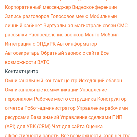
Корпоративный мессенджер
Видеоконференции
Запись разговоров
Голосовое меню
Мобильный
личный кабинет
Виртуальная магистраль связи
СМС-
рассылки
Распределение звонков
Манго Мобайл
Интеграция с ОПДкРК
Автоинформатор
Автосекретарь
Обратный звонок с сайта
Все
возможности ВАТС
Контакт-центр
Омниканальный контакт-центр
Исходящий обзвон
Омниканальные коммуникации
Управление
персоналом
Рабочее место сотрудника
Конструктор
отчетов
Робот-администратор
Управление рабочими
ресурсами
База знаний
Управление сделками
ПИП
(API) для УВК (CRM)
Чат для сайта
Оценка
эффективности работы
Все возможности колл-центра