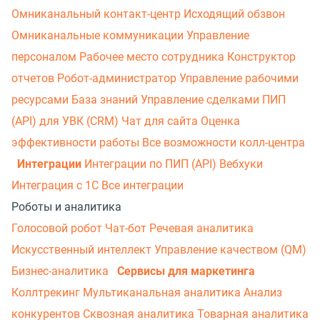
Омниканальный контакт-центр
Исходящий обзвон
Омниканальные коммуникации
Управление
персоналом
Рабочее место сотрудника
Конструктор
отчетов
Робот-администратор
Управление рабочими
ресурсами
База знаний
Управление сделками
ПИП
(API) для УВК (CRM)
Чат для сайта
Оценка
эффективности работы
Все возможности колл-центра
Интеграции
Интеграции по ПИП (API)
Вебхуки
Интеграция с 1С
Все интеграции
Роботы и аналитика
Голосовой робот
Чат-бот
Речевая аналитика
Искусственный интеллект
Управление качеством (QM)
Бизнес-аналитика
Сервисы для маркетинга
Коллтрекинг
Мультиканальная аналитика
Анализ
конкурентов
Сквозная аналитика
Товарная аналитика