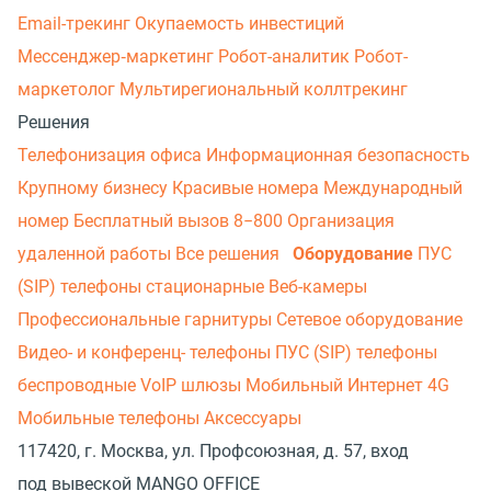
Email-трекинг
Окупаемость инвестиций
Мессенджер‑маркетинг
Робот-аналитик
Робот-
маркетолог
Мультирегиональный коллтрекинг
Решения
Телефонизация офиса
Информационная безопасность
Крупному бизнесу
Красивые номера
Международный
номер
Бесплатный вызов 8−800
Организация
удаленной работы
Все решения
Оборудование
ПУС
(SIP) телефоны стационарные
Веб-камеры
Профессиональные гарнитуры
Сетевое оборудование
Видео- и конференц- телефоны
ПУС (SIP) телефоны
беспроводные
VoIP шлюзы
Мобильный Интернет 4G
Мобильные телефоны
Аксессуары
117420, г. Москва, ул. Профсоюзная, д. 57, вход
под вывеской MANGO OFFICE