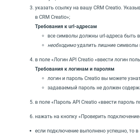
указать ссылку на вашу CRM Creatio. Указы
в CRM Creatio»;
Требования к url-адресам
все символы должны url-адреса быть в
необходимо
удалить лишние символы в u
в поле
«
Логин API Creatio
«
ввести логин поль
Требования к логинам и паролям
логин и пароль Creatio вы можете узна
задаваемый пароль не должен содержать
в поле
«
Пароль API Creatio
«
ввести пароль п
нажать на кнопку
«
Проверить подключение»
если подключение выполнено успешно, то в