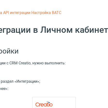
ка
API интеграции
Настройка ВАТС
теграции в Личном кабин
ройки
ии с CRM Creatio, нужно выполнить:
 раздел
«
Интеграции»;
нее»: