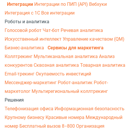
Интеграции
Интеграции по ПИП (API)
Вебхуки
Интеграция с 1С
Все интеграции
Роботы и аналитика
Голосовой робот
Чат-бот
Речевая аналитика
Искусственный интеллект
Управление качеством (QM)
Бизнес-аналитика
Сервисы для маркетинга
Коллтрекинг
Мультиканальная аналитика
Анализ
конкурентов
Сквозная аналитика
Товарная аналитика
Email-трекинг
Окупаемость инвестиций
Мессенджер‑маркетинг
Робот-аналитик
Робот-
маркетолог
Мультирегиональный коллтрекинг
Решения
Телефонизация офиса
Информационная безопасность
Крупному бизнесу
Красивые номера
Международный
номер
Бесплатный вызов 8−800
Организация