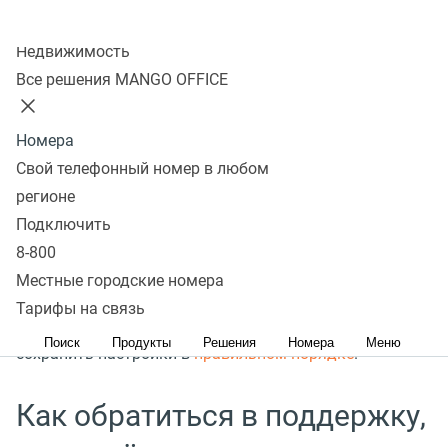
Колл-центр
Недвижимость
1. Неверно заполнено поле "Домен retailCRM". Нужно
Все решения MANGO OFFICE
указать только название Вашего домена в retailCRM.
Например, если полный адрес CRM
Номера
https://mycrm.retailcrm.ru/
, то в поле надо указать
Свой телефонный номер в любом
только mycrm.retailcrm.ru.
регионе
Подключить
2. Необходимо проверить, интегрирован ли сотрудник,
8-800
который пытается совершить вызов.
Местные городские номера
Тарифы на связь
3. Если сотрудник интегрирован, то необходимо
Поиск
Продукты
Решения
Номера
Меню
сохранить настройки в
правильном порядке
.
Как обратиться в поддержку,