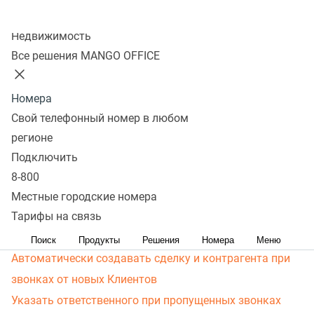
Скачать
Колл-центр
Недвижимость
Настройка интеграции
Все решения MANGO OFFICE
ВАТС и Бизнес.ру
Номера
Свой телефонный номер в любом
Начало работы с интеграцией
регионе
Как настроить интеграцию с Бизнес.ру
Подключить
Как проверить, что интеграция работает
8-800
Настройки приложения интеграции
Местные городские номера
Тарифы на связь
Как открыть форму настройки приложения
Обработка входящих звонков
Поиск
Продукты
Решения
Номера
Меню
Автоматически создавать сделку и контрагента при
звонках от новых Клиентов
Указать ответственного при пропущенных звонках