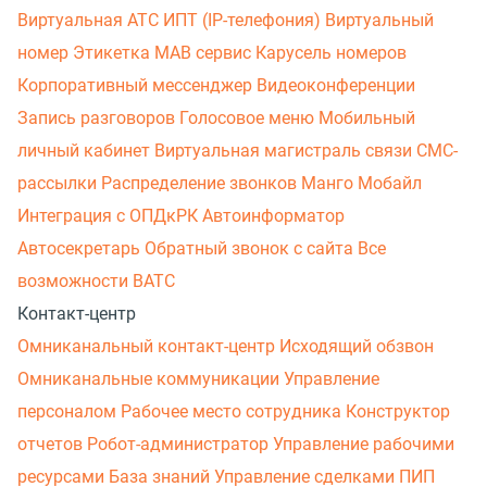
Виртуальная АТС
ИПТ (IP-телефония)
Виртуальный
номер
Этикетка
МАВ сервис
Карусель номеров
Корпоративный мессенджер
Видеоконференции
Запись разговоров
Голосовое меню
Мобильный
личный кабинет
Виртуальная магистраль связи
СМС-
рассылки
Распределение звонков
Манго Мобайл
Интеграция с ОПДкРК
Автоинформатор
Автосекретарь
Обратный звонок с сайта
Все
возможности ВАТС
Контакт-центр
Омниканальный контакт-центр
Исходящий обзвон
Омниканальные коммуникации
Управление
персоналом
Рабочее место сотрудника
Конструктор
отчетов
Робот-администратор
Управление рабочими
ресурсами
База знаний
Управление сделками
ПИП