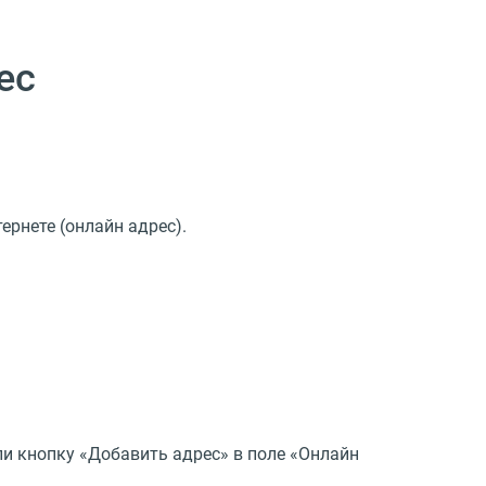
ес
тернете
(
онлайн адрес).
ли кнопку
«
Добавить адрес» в поле
«
Онлайн