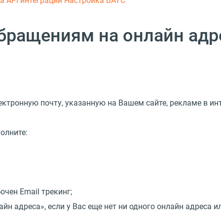
ка
API интеграции
Настройка ВАТС
обращениям на онлайн адр
ектронную почту, указанную на Вашем сайте, рекламе в ин
олните:
ючен Email трекинг;
айн адреса», если у Вас еще нет ни одного онлайн адреса и