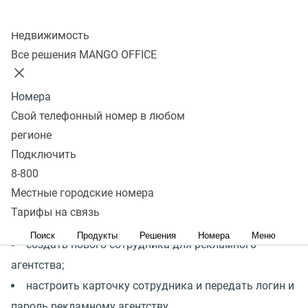
Колл-центр
управления
Недвижимость
телефонией?
Все решения MANGO OFFICE
Номера
Ответ:
Если Вашей рекламой занимается рекламное
Свой телефонный номер в любом
агентство, и Вы хотите предоставить агентству доступ
регионе
к коллтрекингу с возможностью просматривать
Подключить
статистку и анализировать отчетные данные, Вам
8-800
следует:
Местные городские номера
Тарифы на связь
создать роль с соответствующими правами;
Поиск
Продукты
Решения
Номера
Меню
создать нового сотрудника для рекламного
агентства;
настроить карточку сотрудника и передать логин и
пароль рекламному агентству.