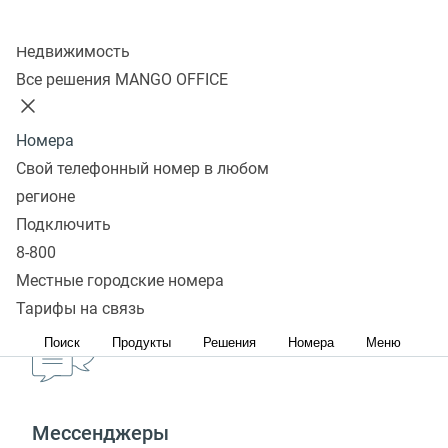
В демо-кабинете доступны автоматически
Колл-центр
обновляемые отчеты. Доступа к функционалу
Недвижимость
совершения вызовов нет.
Все решения MANGO OFFICE
Если вы авторизованы в Личном кабинете, то при
переходе в демо кабинет авторизация пропадет и
Номера
нужно будет заново ввести логин/пароль, чтобы
Свой телефонный номер в любом
попасть в собственный ЛК.
регионе
Подключить
Остались вопросы?
8-800
Местные городские номера
Напишите нам:
Тарифы на связь
Поиск
Продукты
Решения
Номера
Меню
Мессенджеры