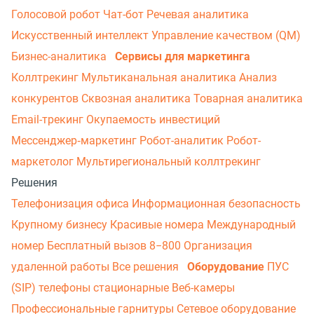
Голосовой робот
Чат-бот
Речевая аналитика
Искусственный интеллект
Управление качеством (QM)
Бизнес-аналитика
Сервисы для маркетинга
Коллтрекинг
Мультиканальная аналитика
Анализ
конкурентов
Сквозная аналитика
Товарная аналитика
Email-трекинг
Окупаемость инвестиций
Мессенджер‑маркетинг
Робот-аналитик
Робот-
маркетолог
Мультирегиональный коллтрекинг
Решения
Телефонизация офиса
Информационная безопасность
Крупному бизнесу
Красивые номера
Международный
номер
Бесплатный вызов 8−800
Организация
удаленной работы
Все решения
Оборудование
ПУС
(SIP) телефоны стационарные
Веб-камеры
Профессиональные гарнитуры
Сетевое оборудование