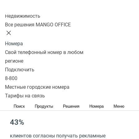
Колл-центр
WhatsApp в бизнесе – более
Недвижимость
Все решения MANGO OFFICE
95 миллионов
потенциальных клиентов
Номера
и максимальная лояльность
Свой телефонный номер в любом
регионе
текущих
Подключить
8-800
39%
Местные городские номера
Тарифы на связь
клиентов предпочитают WhatsApp в качестве
канала обслуживания
Поиск
Продукты
Решения
Номера
Меню
43%
клиентов согласны получать рекламные