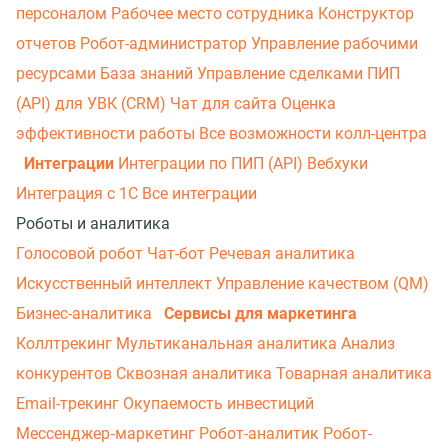
персоналом
Рабочее место сотрудника
Конструктор
отчетов
Робот-администратор
Управление рабочими
ресурсами
База знаний
Управление сделками
ПИП
(API) для УВК (CRM)
Чат для сайта
Оценка
эффективности работы
Все возможности колл-центра
Интеграции
Интеграции по ПИП (API)
Вебхуки
Интеграция с 1С
Все интеграции
Роботы и аналитика
Голосовой робот
Чат-бот
Речевая аналитика
Искусственный интеллект
Управление качеством (QM)
Бизнес-аналитика
Сервисы для маркетинга
Коллтрекинг
Мультиканальная аналитика
Анализ
конкурентов
Сквозная аналитика
Товарная аналитика
Email-трекинг
Окупаемость инвестиций
Мессенджер‑маркетинг
Робот-аналитик
Робот-