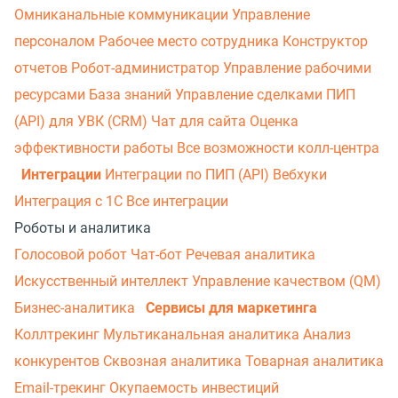
Омниканальные коммуникации
Управление
персоналом
Рабочее место сотрудника
Конструктор
отчетов
Робот-администратор
Управление рабочими
ресурсами
База знаний
Управление сделками
ПИП
(API) для УВК (CRM)
Чат для сайта
Оценка
эффективности работы
Все возможности колл-центра
Интеграции
Интеграции по ПИП (API)
Вебхуки
Интеграция с 1С
Все интеграции
Роботы и аналитика
Голосовой робот
Чат-бот
Речевая аналитика
Искусственный интеллект
Управление качеством (QM)
Бизнес-аналитика
Сервисы для маркетинга
Коллтрекинг
Мультиканальная аналитика
Анализ
конкурентов
Сквозная аналитика
Товарная аналитика
Email-трекинг
Окупаемость инвестиций