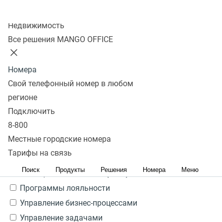
Ничего не найдено
Колл-центр
Да
Недвижимость
Все решения MANGO OFFICE
Посмотреть все
Свернуть
Тип системы
Номера
Свой телефонный номер в любом
Ничего не найдено
регионе
CRM
Подключить
ERP
8-800
Service Desk
Местные городские номера
Управление кандидатами HRM/HCM/ATS
Тарифы на связь
Бухгалтерия
Поиск
Продукты
Решения
Номера
Меню
Медицинские системы (МИС)
Программы лояльности
Управление бизнес-процессами
Управление задачами