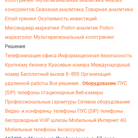
Коллтрекинг
Мультиканальная аналитика
Анализ
конкурентов
Сквозная аналитика
Товарная аналитика
Email-трекинг
Окупаемость инвестиций
Мессенджер‑маркетинг
Робот-аналитик
Робот-
маркетолог
Мультирегиональный коллтрекинг
Решения
Телефонизация офиса
Информационная безопасность
Крупному бизнесу
Красивые номера
Международный
номер
Бесплатный вызов 8−800
Организация
удаленной работы
Все решения
Оборудование
ПУС
(SIP) телефоны стационарные
Веб-камеры
Профессиональные гарнитуры
Сетевое оборудование
Видео- и конференц- телефоны
ПУС (SIP) телефоны
беспроводные
VoIP шлюзы
Мобильный Интернет 4G
Мобильные телефоны
Аксессуары