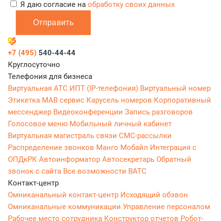
Я даю согласие на
обработку своих данных
Отправить
+7 (495)
540-44-44
Круглосуточно
Телефония для бизнеса
Виртуальная АТС
ИПТ (IP-телефония)
Виртуальный номер
Этикетка
МАВ сервис
Карусель номеров
Корпоративный
мессенджер
Видеоконференции
Запись разговоров
Голосовое меню
Мобильный личный кабинет
Виртуальная магистраль связи
СМС-рассылки
Распределение звонков
Манго Мобайл
Интеграция с
ОПДкРК
Автоинформатор
Автосекретарь
Обратный
звонок с сайта
Все возможности ВАТС
Контакт-центр
Омниканальный контакт-центр
Исходящий обзвон
Омниканальные коммуникации
Управление персоналом
Рабочее место сотрудника
Конструктор отчетов
Робот-