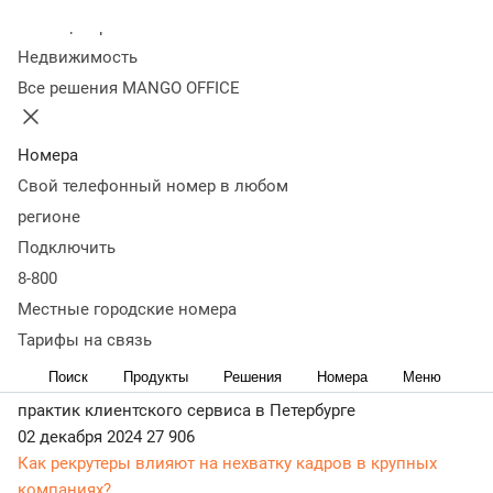
Колл-центр
Статьи, обзоры, ТОПы, идеи и советы для развития
Недвижимость
бизнеса в разделе Новости. Самая актуальная, живая и
Все решения MANGO OFFICE
понятная информация доступным языком.
06 декабря 2024
19 649
MANGO OFFICE провел закрытую церемонию
Номера
награждения лучших партнеров 2024 года
Свой телефонный номер в любом
Событие Mango Fresh Partners прошло 28 ноября в
регионе
московском пространстве GOELRO
Подключить
05 декабря 2024
27 479
8-800
Кейс MANGO OFFICE х «ПхалиХинкали» и «Хачо и Пури»
получил премию РБК Петербург Customer eXperience
Местные городские номера
Award 2024
Тарифы на связь
Проект оцифровки и создания единого колл-центра двух
Поиск
Продукты
Решения
Номера
Меню
ресторанных брендов победил в конкурсе лучших
практик клиентского сервиса в Петербурге
02 декабря 2024
27 906
Как рекрутеры влияют на нехватку кадров в крупных
компаниях?