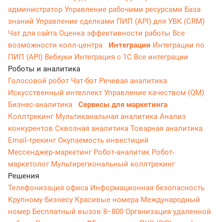
администратор
Управление рабочими ресурсами
База
знаний
Управление сделками
ПИП (API) для УВК (CRM)
Чат для сайта
Оценка эффективности работы
Все
возможности колл-центра
Интеграции
Интеграции по
ПИП (API)
Вебхуки
Интеграция с 1С
Все интеграции
Роботы и аналитика
Голосовой робот
Чат-бот
Речевая аналитика
Искусственный интеллект
Управление качеством (QM)
Бизнес-аналитика
Сервисы для маркетинга
Коллтрекинг
Мультиканальная аналитика
Анализ
конкурентов
Сквозная аналитика
Товарная аналитика
Email-трекинг
Окупаемость инвестиций
Мессенджер‑маркетинг
Робот-аналитик
Робот-
маркетолог
Мультирегиональный коллтрекинг
Решения
Телефонизация офиса
Информационная безопасность
Крупному бизнесу
Красивые номера
Международный
номер
Бесплатный вызов 8−800
Организация удаленной