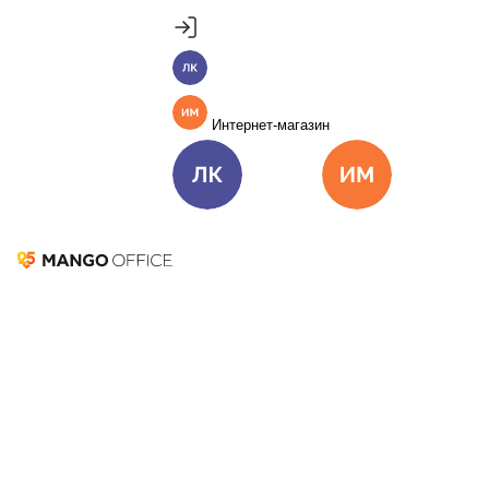
Продукты
Пакет инструментов со скидкой 40%
Личный кабинет
MANGO OFFICE
Подробнее
Единые бизнес-коммуникации
Интернет-магазин
Подключить
Виртуальная АТС
Цена
Как подключить
Личный кабинет
Интернет-ма
Омниканальный Контакт-центр
Цена
Как подключить
Журнал MANGO OFFICE
Коллтрекинг и сервисы для маркетинга
Все продукты MANGO OFFICE
Поиск по журналу
Решения
Закрыть
Главная
Бизнес-рецепты
Энциклопедия маркетолога
Решения для разных
Глоссарий
Новости
Пресса о нас
бизнес-задач
Подключить
Новости
Решения для разных бизнес-задач
Отдел продаж