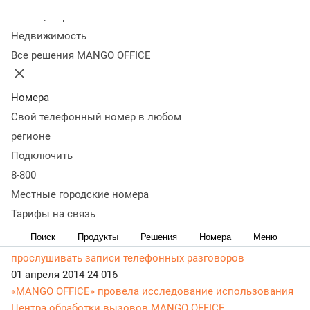
Колл-центр
Статьи, обзоры, ТОПы, идеи и советы для развития
Недвижимость
бизнеса в разделе Новости. Самая актуальная, живая и
Все решения MANGO OFFICE
понятная информация доступным языком.
24 апреля 2014
22 688
Плановые профилактические работы 27 апреля с 1:00 до
Номера
5:00 МСК
Свой телефонный номер в любом
17 апреля 2014
23 810
регионе
«MANGO OFFICE» на XIII Международном Форуме Call
Подключить
Center World Forum
8-800
11 апреля 2014
23 781
В CRM MANGO OFFICE вводится гибкая и интуитивно
Местные городские номера
понятная система настройки прав пользователей
Тарифы на связь
11 апреля 2014
30 034
Поиск
Продукты
Решения
Номера
Меню
В CRM MANGO OFFICE появилась возможность
прослушивать записи телефонных разговоров
01 апреля 2014
24 016
«MANGO OFFICE» провела исследование использования
Центра обработки вызовов MANGO OFFICE