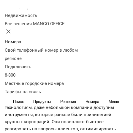
нужно внедрять
Колл-центр
Недвижимость
бизнесу
Все решения MANGO OFFICE
10 октября 2025
8 101
Номера
Оглавление
Свой телефонный номер в любом
Что такое средства коммуникации
Эволюция способов
регионе
общения
Главные тренды ближайшего будущего
Примеры
Подключить
современных технологий
Главное о современных
средствах коммуникации
8-800
← Журнал
Местные городские номера
Тарифы на связь
Эффективная коммуникация — это ключевой фактор
роста для малого бизнеса. Сегодня, благодаря новым
Поиск
Продукты
Решения
Номера
Меню
технологиям, даже небольшой компании доступны
инструменты, которые раньше были привилегией
крупных корпораций. Они позволяют быстрее
реагировать на запросы клиентов, оптимизировать