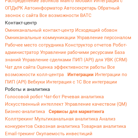
Распределение звонков
Манго Мобайл
Интеграция с
ОПДкРК
Автоинформатор
Автосекретарь
Обратный
звонок с сайта
Все возможности ВАТС
Контакт-центр
Омниканальный контакт-центр
Исходящий обзвон
Омниканальные коммуникации
Управление персоналом
Рабочее место сотрудника
Конструктор отчетов
Робот-
администратор
Управление рабочими ресурсами
База
знаний
Управление сделками
ПИП (API) для УВК (CRM)
Чат для сайта
Оценка эффективности работы
Все
возможности колл-центра
Интеграции
Интеграции по
ПИП (API)
Вебхуки
Интеграция с 1С
Все интеграции
Роботы и аналитика
Голосовой робот
Чат-бот
Речевая аналитика
Искусственный интеллект
Управление качеством (QM)
Бизнес-аналитика
Сервисы для маркетинга
Коллтрекинг
Мультиканальная аналитика
Анализ
конкурентов
Сквозная аналитика
Товарная аналитика
Email-трекинг
Окупаемость инвестиций