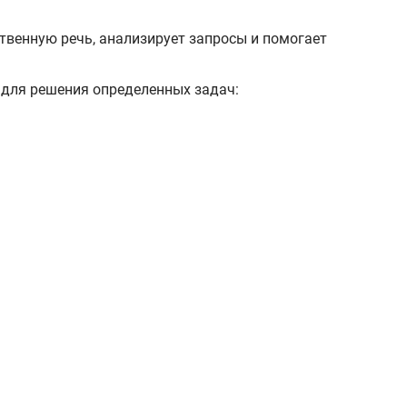
 для решения определенных задач:
ументы, создает саммари, генерирует письма,
анные из интернета.
исанию, изменять стиль изображений
 материалов и публикаций.
 на фотографиях и сканах, объяснять содержание
е нужно переключаться между ними вручную.
 письма.
 самостоятельно выполняет поставленную