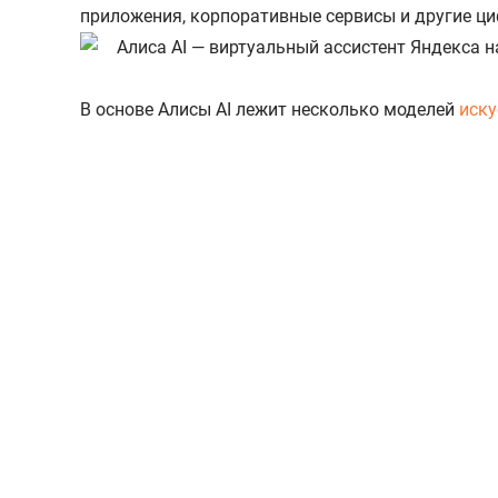
приложения, корпоративные сервисы и другие ц
В основе Алисы AI лежит несколько моделей
иску
Языковая модель (LLM).
Используется для раб
статьи, инструкции и другой контент. Для по
Модель для генерации изображений (Yandex
и выполнять другие творческие задачи. Ее мо
Мультимодальная модель (VLM).
Анализирует
схем, таблиц, графиков и других визуальных м
В зависимости от запроса система автоматичес
Например, она может проанализировать документ
Одна из самых перспективных возможностей Али
пользователем задачу: например, записывает кли