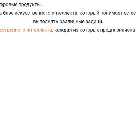
ифровые продукты.
сственного интеллекта
, каждая из которых предназначена
оты с текстом. Она отвечает на вопросы, анализирует док
иска актуальной информации модель может использовать д
ART).
Позволяет создавать иллюстрации по текстовому оп
жно использовать при подготовке презентаций, рекламных
 изображения и документы. Она умеет распознавать текст
атериалов.
ки выбирает подходящую модель, поэтому пользователю н
, выделить основные тезисы, а затем оформить их в виде
сы AI — агентный режим работы. В этом случае нейросеть
ента на услугу.