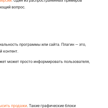
версий
. Один из распространенных примеров
ующий вопрос.
альность программы или сайта. Плагин — это,
й контент.
виджет может просто информировать пользователя,
ысить продажи
. Такие графические блоки