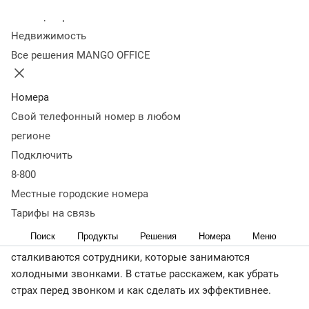
продаж по телефону
Колл-центр
Недвижимость
Все решения MANGO OFFICE
07 октября 2021
58 063
Оглавление
Что такое холодные звонки
Цели холодных
Номера
звонков
Плюсы и минусы холодных звонков
Этапы
Свой телефонный номер в любом
холодного звонка
Техника холодных звонков
Скрипты
регионе
холодных звонков
Как подключить Карусель
Подключить
номеров
Как повысить эффективность
Как убрать страх
8-800
холодных звонков
Что важно запомнить
< назад
Местные городские номера
Звонок без предварительного согласования часто
Тарифы на связь
вызывает негативную реакцию. Сотни отказов и
Поиск
Продукты
Решения
Номера
Меню
общение в грубом тоне — то, с чем ежедневно
сталкиваются сотрудники, которые занимаются
холодными звонками. В статье расскажем, как убрать
страх перед звонком и как сделать их эффективнее.