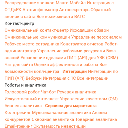
Распределение звонков
Манго Мобайл
Интеграция с
ОПДкРК
Автоинформатор
Автосекретарь
Обратный
звонок с сайта
Все возможности ВАТС
Контакт-центр
Омниканальный контакт-центр
Исходящий обзвон
Омниканальные коммуникации
Управление персоналом
Рабочее место сотрудника
Конструктор отчетов
Робот-
администратор
Управление рабочими ресурсами
База
знаний
Управление сделками
ПИП (API) для УВК (CRM)
Чат для сайта
Оценка эффективности работы
Все
возможности колл-центра
Интеграции
Интеграции по
ПИП (API)
Вебхуки
Интеграция с 1С
Все интеграции
Роботы и аналитика
Голосовой робот
Чат-бот
Речевая аналитика
Искусственный интеллект
Управление качеством (QM)
Бизнес-аналитика
Сервисы для маркетинга
Коллтрекинг
Мультиканальная аналитика
Анализ
конкурентов
Сквозная аналитика
Товарная аналитика
Email-трекинг
Окупаемость инвестиций